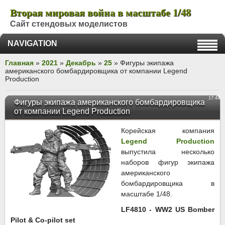
Вторая мировая война в масштабе 1/48
Сайт стендовых моделистов
NAVIGATION
Главная
»
2021
»
Декабрь
»
25
» Фигуры экипажа
американского бомбардировщика от компании Legend
Production
17:44
Фигуры экипажа американского бомбардировщика
от компании Legend Production
Корейская компания
Legend Production
выпустила несколько
наборов фигур экипажа
американского
бомбардировщика в
масштабе 1/48.
LF4810 - WW2 US Bomber
Pilot & Co-pilot set