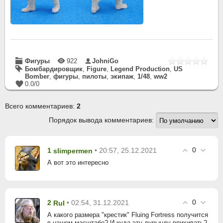
Фигуры
922
JohniGo
Бомбардировщик
,
Figure
,
Legend Production
,
US
Bomber
,
фигуры
,
пилоты
,
экипаж
,
1/48
,
ww2
0.0
/
0
Всего комментариев
:
2
Порядок вывода комментариев:
0
1
• 20:57, 25.12.2021
slimpermen
А вот это интересно
0
2
• 02:54, 31.12.2021
Rul
А какого размера "крестик" Fluing Fortress получится
в нашем масштабе? И куда эту дурынду впихивать?