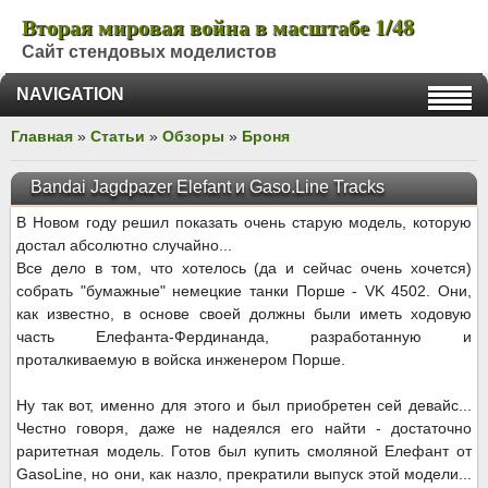
Вторая мировая война в масштабе 1/48
Сайт стендовых моделистов
NAVIGATION
Главная
»
Статьи
»
Обзоры
»
Броня
Bandai Jagdpazer Elefant и Gaso.Line Tracks
В Новом году решил показать очень старую модель, которую
достал абсолютно случайно...
Все дело в том, что хотелось (да и сейчас очень хочется)
собрать "бумажные" немецкие танки Порше - VK 4502. Они,
как известно, в основе своей должны были иметь ходовую
часть Елефанта-Фердинанда, разработанную и
проталкиваемую в войска инженером Порше.
Ну так вот, именно для этого и был приобретен сей девайс...
Честно говоря, даже не надеялся его найти - достаточно
раритетная модель. Готов был купить смоляной Елефант от
GasoLine, но они, как назло, прекратили выпуск этой модели...