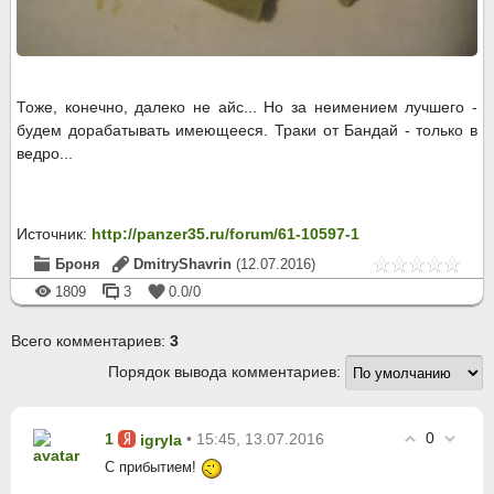
Тоже, конечно, далеко не айс... Но за неимением лучшего -
будем дорабатывать имеющееся. Траки от Бандай - только в
ведро...
Источник
:
http://panzer35.ru/forum/61-10597-1
Броня
DmitryShavrin
(12.07.2016)
1809
3
0.0
/
0
Всего комментариев
:
3
Порядок вывода комментариев:
0
1
• 15:45, 13.07.2016
igryla
С прибытием!