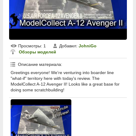
Просмотры
: 1
Добавил
:
JohniGo
Обзоры моделей
Описание материала
:
Greetings everyone! We're venturing into boarder line
"what-if" territory here with today's review. The
ModelCollect A-12 Avenger II! Looks like a great base for
doing some scratchbuilding!