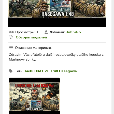
Просмотры
: 1
Добавил
:
JohniGo
Обзоры моделей
Описание материала
:
Zdravím Vás přátelé u další rozbalovačky dalšího kousku z
Martinovy sbírky.
Теги
:
Aichi D3A1 Val 1:48 Hasegawa