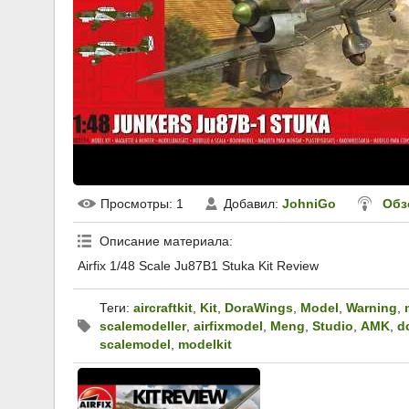
Просмотры
: 1
Добавил
:
JohniGo
Обз
Описание материала
:
Airfix 1/48 Scale Ju87B1 Stuka Kit Review
Теги
:
aircraftkit
,
Kit
,
DoraWings
,
Model
,
Warning
,
scalemodeller
,
airfixmodel
,
Meng
,
Studio
,
AMK
,
d
scalemodel
,
modelkit