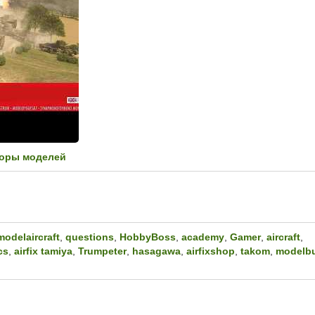
оры моделей
modelaircraft
,
questions
,
HobbyBoss
,
academy
,
Gamer
,
aircraft
,
cs
,
airfix tamiya
,
Trumpeter
,
hasagawa
,
airfixshop
,
takom
,
modelbu