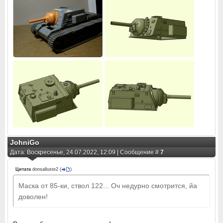
JohniGo
Дата: Воскресенье, 24.07.2022, 12:09 | Сообщение #
7
Цитата
donsalluste2
(
)
Маска от 85-ки, ствол 122... Оч недурно смотрится, йа
доволен!