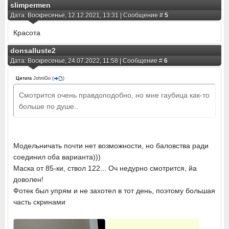
slimpermen
Дата: Воскресенье, 12.12.2021, 13:31 | Сообщение #
5
Красота
donsalluste2
Дата: Воскресенье, 24.07.2022, 11:58 | Сообщение #
6
Цитата
JohniGo
(
)
Смотрится очень правдоподобно, но мне гаубица как-то
больше по душе..
Модельничать почти нет возможности, но баловства ради
соединил оба варианта)))
Маска от 85-ки, ствол 122... Оч недурно смотрится, йа
доволен!
Фотек был упрям и не захотел в тот день, поэтому большая
часть скринами