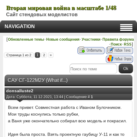
Вторая мировая война в масштабе 1/48
Сайт стендовых моделистов
NAVIGATION
[
·
·
·
Обновленные темы
Новые сообщения
Участники
Правила форума
·
·
]
Поиск
RSS
1
Страница
1
из
2
2
»
САУ СГ-122М2У (What if...)
donsalluste2
Дата: Суббота, 11.12.2021, 13:44 | Сообщение #
1
Всем привет. Совместная работа с Иваном Булочником.
Мои труды коснулись только рубки,
а Ваня уже окончательно собирал всю модель и покрасил.
Идея была проста. Взять проектную гаубицу У-11 и как то