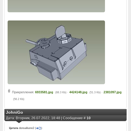
Прикрепления:
6933581.jpg
·
4424148.jpg
·
2381097.jpg
(68.3 Kb)
(51.3 Kb)
(56.2 Kb)
JohniGo
Дата: Вторник, 26.07.2022, 18:48 | Сообщение #
10
Цитата
donsalluste2
(
)