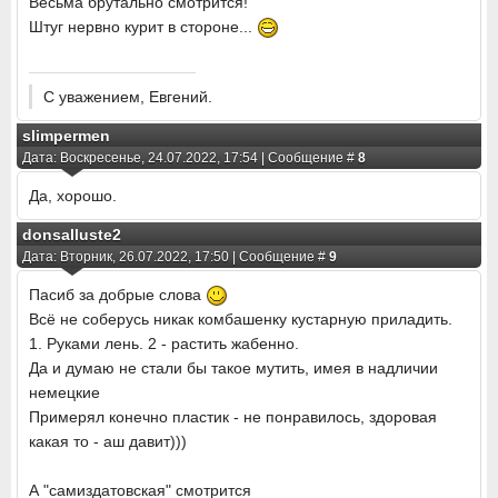
Весьма брутально смотрится!
Штуг нервно курит в стороне...
С уважением, Евгений.
slimpermen
Дата: Воскресенье, 24.07.2022, 17:54 | Сообщение #
8
Да, хорошо.
donsalluste2
Дата: Вторник, 26.07.2022, 17:50 | Сообщение #
9
Пасиб за добрые слова
Всё не соберусь никак комбашенку кустарную приладить.
1. Руками лень. 2 - растить жабенно.
Да и думаю не стали бы такое мутить, имея в надличии
немецкие
Примерял конечно пластик - не понравилось, здоровая
какая то - аш давит)))
А "самиздатовская" смотрится