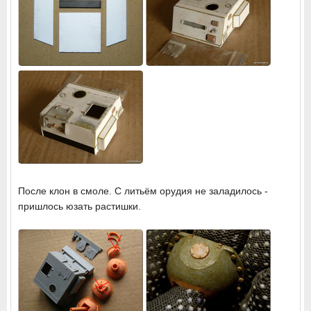
После клон в смоле. С литьём орудия не заладилось -
пришлось юзать растишки.