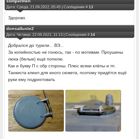
slimpermen
Дата: Среда, 21.09.2022, 05:45 | Сообщение #
13
Здорово.
donsalluste2
Дата: Четверг, 22.09.2022, 11:13 | Сообщение #
14
Добрался до турели... ВЭ...
За копийностью не гонюсь, так - по мотивам. Проушины
люка (белые) ещё попилю.
Как и букву П с обр стороны. Плюс всяки клёпы и тп.
Танкиста клеил для иного сюжета, поэтому придётся ещё
руки ему подрихтовать